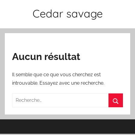
Aller
Cedar savage
au
contenu
Aucun résultat
Il semble que ce que vous cherchez est
introuvable. Essayez avec une recherche.
Recherche
pour
Recherc
: